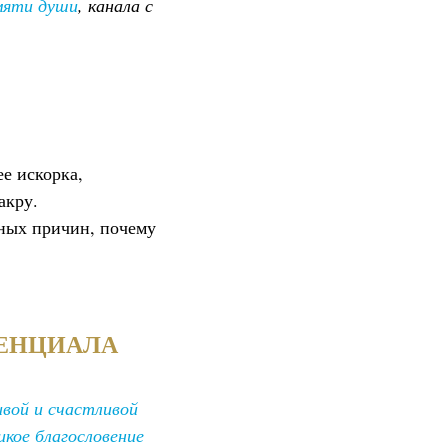
мяти души
, канала с
е искорка,
акру.
вных причин, почему
ТЕНЦИАЛА
вой и счастливой
икое благословение