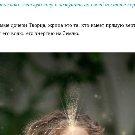
ть свою женскую силу и зазвучать на своей частоте се
ые дочери Творца, жрица это та, кто имеет прямую верт
 его волю, его энергию на Землю.