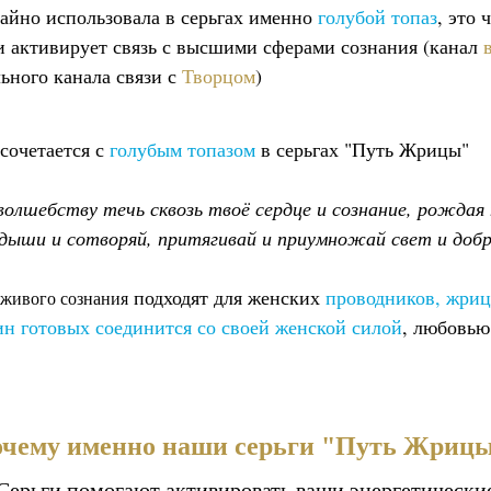
айно использовала в серьгах именно
голубой топаз
, это 
и активирует связь с высшими сферами сознания (канал
ьного канала связи с
Творцом
)
сочетается с
голубым топазом
в серьгах "Путь Жрицы"
олшебству течь сквозь твоё сердце и сознание, рождая
дыши и сотворяй, притягивай и приумножай свет и доб
подходят для женских
проводников, жриц
 живого сознания
н готовых соединится со своей женской силой
, любовь
чему именно наши серьги "Путь Жриц
Серьги помогают активировать ваши энергетически