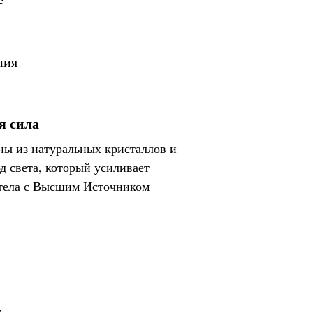
ния
я сила
ны из натуральных кристаллов и
 света, который усиливает
 тела с Высшим Источником
г