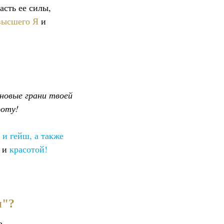
часть ее силы,
высшего Я
и
 новые грани твоей
роту!
 и гейш, а также
ю и
красотой!
ы"?
е