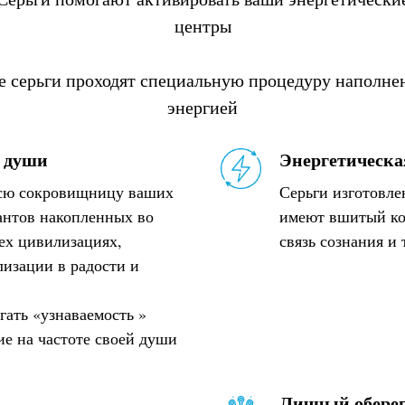
центры
е серьги проходят специальную процедуру наполне
энергией
 души
Энергетическа
всю сокровищницу ваших
Серьги изготовле
антов накопленных во
имеют вшитый код
ех цивилизациях,
связь сознания и
лизации в радости и
гать «узнаваемость »
ие на частоте своей души
Личный обере