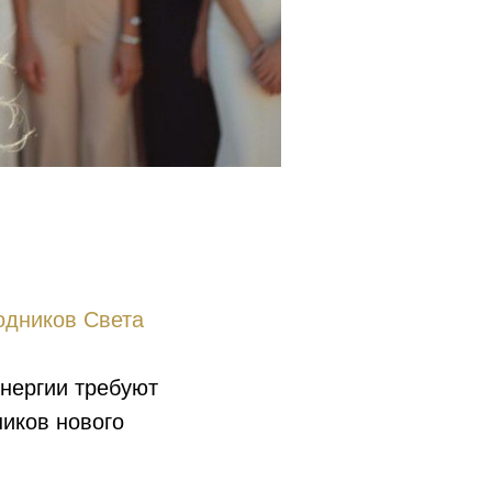
одников Света
энергии требуют
иков нового