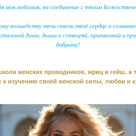
бя моя любимая, на соединение с твоим Божествен
му волшебству течь сквозь твоё сердце и сознани
истальной души, дыши и сотворяй, притягивай и пр
доброту!
кола женских проводников, жриц и гейш, а
 к изучению своей женской силы, любви и 