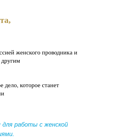
та,
ссией женского проводника и
ь другим
 дело, которое станет
ии
 для работы с женской
иями.