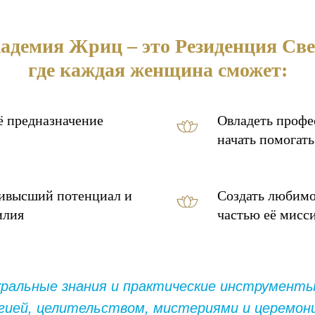
адемия Жриц – это Резиденция Све
где каждая женщина сможет:
ё предназначение
Овладеть профе
начать помогат
аивысший потенциал и
Создать любимое
илия
частью её мисс
кральные знания и практические инструменты
гией, целительством, мистериями и церемон