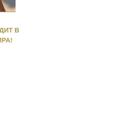
ДИТ В
РА!