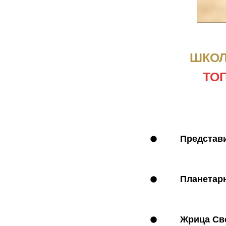
ШКОЛ
ТОП
Представ
Планетар
Жрица Св