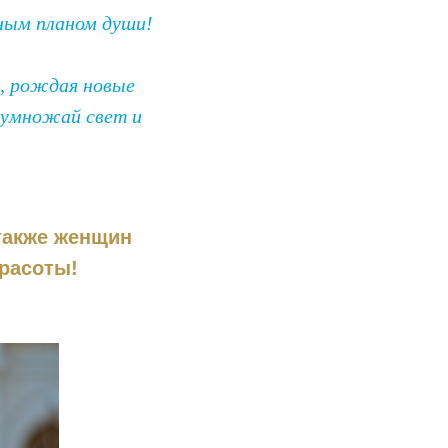
ным планом души!
е, рождая новые
иумножай свет и
 также женщин
красоты!